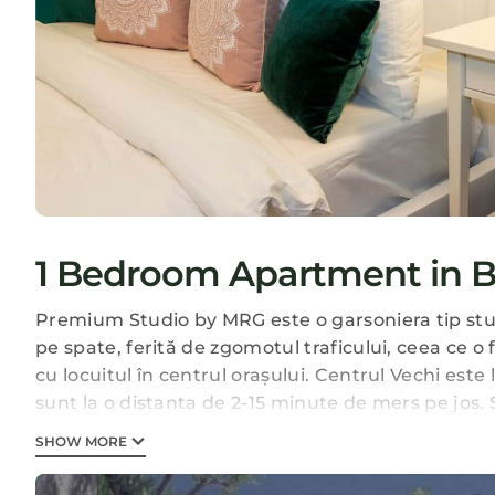
1 Bedroom Apartment in Bu
Premium Studio by MRG este o garsoniera tip studi
pe spate, ferită de zgomotul traficului, ceea ce 
cu locuitul în centrul orașului. Centrul Vechi este
sunt la o distanta de 2-15 minute de mers pe jos.
mers.
SHOW MORE
Proiectat încă de la început cu tot ce este neces
apartament tip studio, a fost compartimentat ast