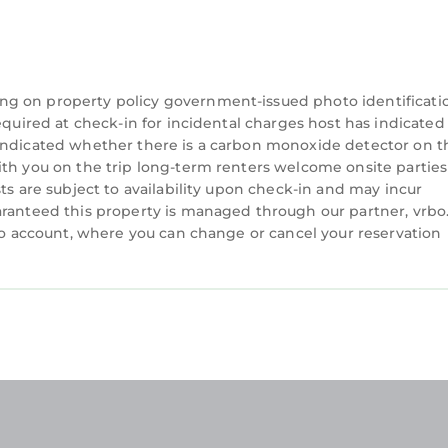
ng Air Conditioner, TV, Wheelchair Accessible, amon
er, TV, Wheelchair Accessible, to make your stay a c
has 1 Bedroom , 1 Bathroom, and max occupancy of 4 p
ng on property policy government-issued photo identificati
 but this can change depending on the season you pla
equired at check-in for incidental charges host has indicated
t, and VRBO labeled it a top-rated Apartment because
 indicated whether there is a carbon monoxide detector on t
ager of this Apartment, and has consistently provide
ith you on the trip long-term renters welcome onsite parties
ts are subject to availability upon check-in and may incur
ests that use it recommend it to their friends and so
aranteed this property is managed through our partner, vrbo
ghborhood, and the Bucharest City-Centre has intere
rbo account, where you can change or cancel your reservation
he Apartment in Bucharest City-Centre, such as places 
learn more.