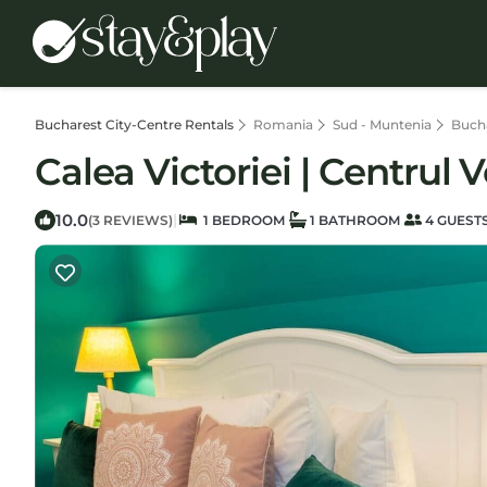
Bucharest City-Centre Rentals
Romania
Sud - Muntenia
Buch
Calea Victoriei | Centrul
10.0
|
(3 REVIEWS)
1 BEDROOM
1 BATHROOM
4 GUEST