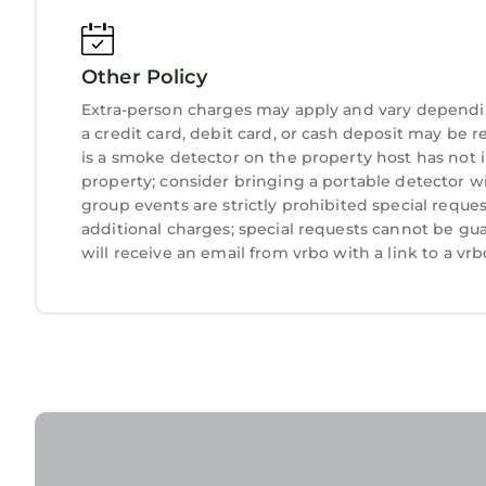
| Studio by MRG provides accommodation, featuri
amenities. This Apartment features Air Condition
one.
Other Policy
Calea Victoriei | Centrul Vechi | Studio by MRG 
Extra-person charges may apply and vary dependi
The minimum rental for this property is 1 night,
a credit card, debit card, or cash deposit may be r
staying. Previous guests have given good rated i
is a smoke detector on the property host has not
excellent services rendered by the owner or man
property; consider bringing a portable detector w
group events are strictly prohibited special reques
experiences for their guests. Most families or gu
additional charges; special requests cannot be gu
are repeat guests. Apartment has a friendly nei
will receive an email from vrbo with a link to a v
places to visit. If you want to learn more about t
and things to do nearby, you can check below to 