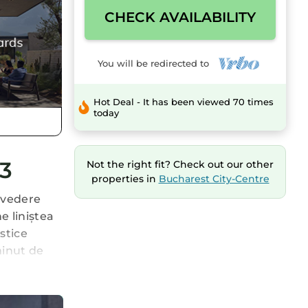
CHECK AVAILABILITY
You will be redirected to
Hot Deal - It has been viewed 70 times
today
 3
Not the right fit? Check out our other
properties in
Bucharest City-Centre
e vedere
e liniștea
stice
minut de
t