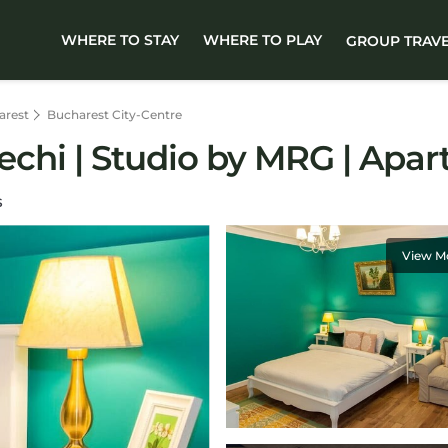
WHERE TO STAY
WHERE TO PLAY
GROUP TRAV
arest
Bucharest City-Centre
 Vechi | Studio by MRG | Apa
S
View M