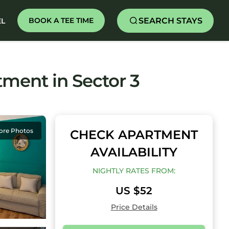
SEARCH STAYS
BOOK A TEE TIME
EL
rtment in Sector 3
ore Photos
CHECK APARTMENT
AVAILABILITY
NIGHTLY RATES FROM:
US $52
Price Details