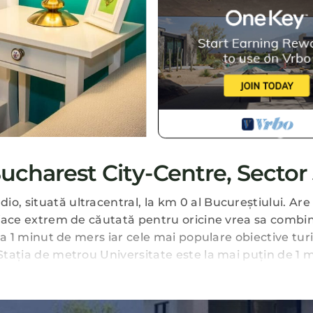
charest City-Centre, Sector
o, situată ultracentral, la km 0 al Bucureștiului. Ar
o face extrem de căutată pentru oricine vrea sa combin
 la 1 minut de mers iar cele mai populare obiective turi
 Stația de metrou Universitate este la mai puțin de 1 
ar pentru a vă face șederea cât mai confortabilă, aces
fel: